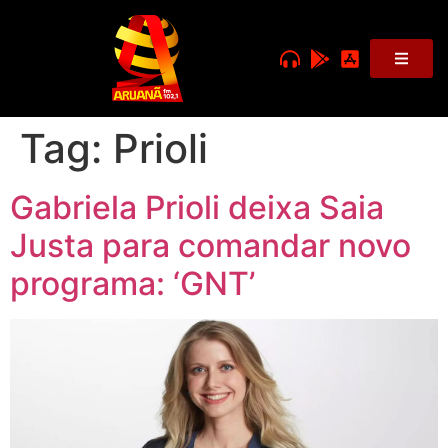
Tag:
Prioli
Gabriela Prioli deixa Saia
Justa para comandar novo
programa: ‘GNT’