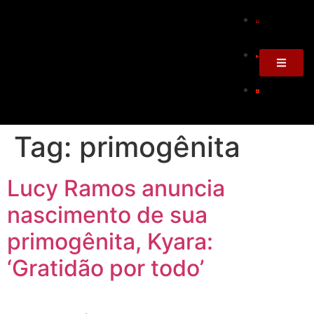
Tag:
primogênita
Lucy Ramos anuncia
nascimento de sua
primogênita, Kyara:
‘Gratidão por todo’