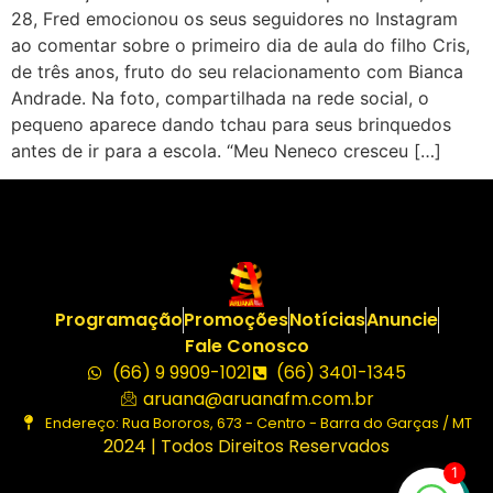
28, Fred emocionou os seus seguidores no Instagram
ao comentar sobre o primeiro dia de aula do filho Cris,
de três anos, fruto do seu relacionamento com Bianca
Andrade. Na foto, compartilhada na rede social, o
pequeno aparece dando tchau para seus brinquedos
antes de ir para a escola. “Meu Neneco cresceu […]
Programação
Promoções
Notícias
Anuncie
Fale Conosco
(66) 9 9909-1021
(66) 3401-1345
aruana@aruanafm.com.br
Endereço: Rua Bororos, 673 - Centro - Barra do Garças / MT
2024 | Todos Direitos Reservados
1