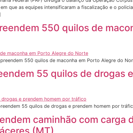
iária Federal (PRF) divulga o balanço da Operação Corpus
o em que as equipes intensificaram a fiscalização e o poli
]
 apreendem 550 quilos de maco
 apreendem 550 quilos de maconha em Porto Alegre do No
reendem 55 quilos de drogas
preendem 55 quilos de drogas e prendem homem por tráfi
reendem caminhão com carga d
Cáceres (MT)