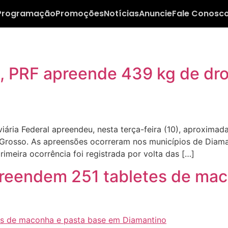
Programação
Promoções
Notícias
Anuncie
Fale Conosc
, PRF apreende 439 kg de dr
ária Federal apreendeu, nesta terça-feira (10), aproxim
 Grosso. As apreensões ocorreram nos municípios de Diam
imeira ocorrência foi registrada por volta das […]
 apreendem 251 tabletes de ma