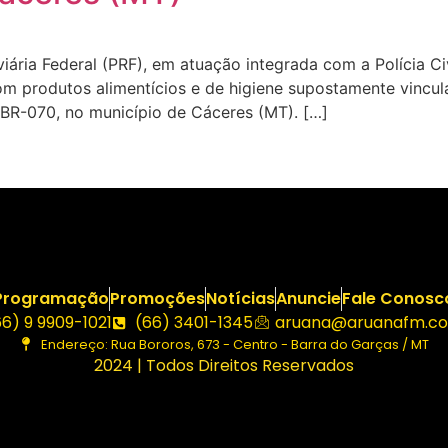
ária Federal (PRF), em atuação integrada com a Polícia Ci
om produtos alimentícios e de higiene supostamente vincu
BR-070, no município de Cáceres (MT). […]
Programação
Promoções
Notícias
Anuncie
Fale Conosc
66) 9 9909-1021
(66) 3401-1345
aruana@aruanafm.co
Endereço: Rua Bororos, 673 - Centro - Barra do Garças / MT
2024 | Todos Direitos Reservados