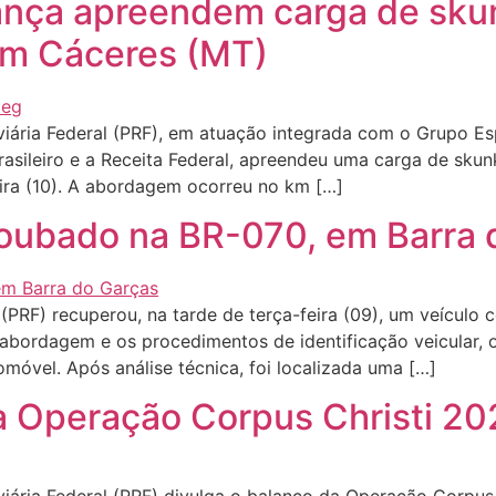
rança apreendem carga de sk
m Cáceres (MT)
ária Federal (PRF), em atuação integrada com o Grupo Esp
rasileiro e a Receita Federal, apreendeu uma carga de skun
ira (10). A abordagem ocorreu no km […]
roubado na BR-070, em Barra 
 (PRF) recuperou, na tarde de terça-feira (09), um veículo 
bordagem e os procedimentos de identificação veicular, os
omóvel. Após análise técnica, foi localizada uma […]
a Operação Corpus Christi 2