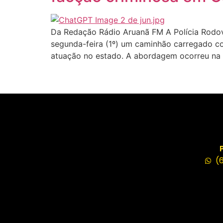
Da Redação Rádio Aruanã FM A Polícia Rodovi
segunda-feira (1º) um caminhão carregado c
atuação no estado. A abordagem ocorreu na 
(