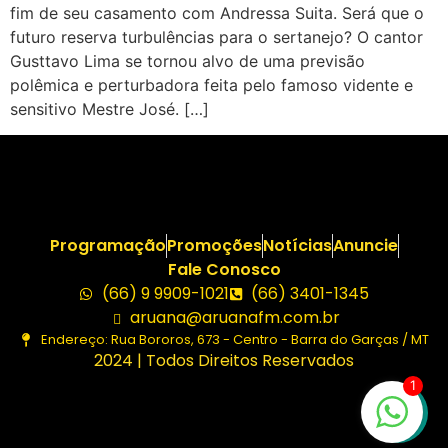
fim de seu casamento com Andressa Suita. Será que o
futuro reserva turbulências para o sertanejo? O cantor
Gusttavo Lima se tornou alvo de uma previsão
polêmica e perturbadora feita pelo famoso vidente e
sensitivo Mestre José. […]
Programação
Promoções
Notícias
Anuncie
Fale Conosco
(66) 9 9909-1021
(66) 3401-1345
aruana@aruanafm.com.br
Endereço: Rua Bororos, 673 - Centro - Barra do Garças / MT
2024 | Todos Direitos Reservados
1