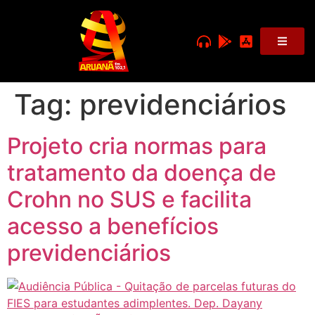
Tag:
previdenciários
Projeto cria normas para
tratamento da doença de
Crohn no SUS e facilita
acesso a benefícios
previdenciários