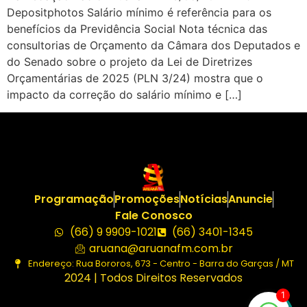
Depositphotos Salário mínimo é referência para os
benefícios da Previdência Social Nota técnica das
consultorias de Orçamento da Câmara dos Deputados e
do Senado sobre o projeto da Lei de Diretrizes
Orçamentárias de 2025 (PLN 3/24) mostra que o
impacto da correção do salário mínimo e […]
Programação
Promoções
Notícias
Anuncie
Fale Conosco
(66) 9 9909-1021
(66) 3401-1345
aruana@aruanafm.com.br
Endereço: Rua Bororos, 673 - Centro - Barra do Garças / MT
2024 | Todos Direitos Reservados
1