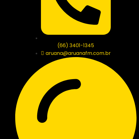
(66) 3401-1345
aruana@aruanafm.com.br