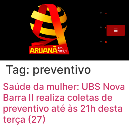
Tag:
preventivo
Saúde da mulher: UBS Nova
Barra II realiza coletas de
preventivo até às 21h desta
terça (27)