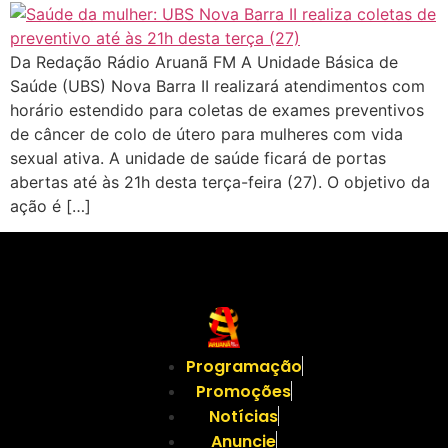
Da Redação Rádio Aruanã FM A Unidade Básica de
Saúde (UBS) Nova Barra II realizará atendimentos com
horário estendido para coletas de exames preventivos
de câncer de colo de útero para mulheres com vida
sexual ativa. A unidade de saúde ficará de portas
abertas até às 21h desta terça-feira (27). O objetivo da
ação é […]
Programação
Promoções
Notícias
Anuncie