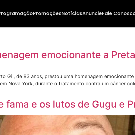
Programação
Promoções
Notícias
Anuncie
Fale Conosc
omenagem emocionante a Preta 
o Gil, de 83 anos, prestou uma homenagem emocionante à f
 em Nova York, durante o tratamento contra um câncer colo
 de fama e os lutos de Gugu e P