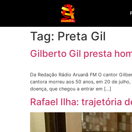
Tag:
Preta Gil
Gilberto Gil presta h
Da Redação Rádio Aruanã FM O cantor Gilbert
cantora morreu aos 50 anos, em 20 de julho,
doença, que chegou a entrar em […]
Rafael Ilha: trajetória