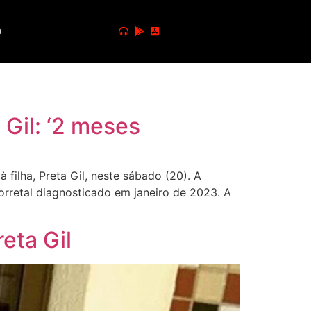
o
Gil: ‘2 meses
ilha, Preta Gil, neste sábado (20). A
rretal diagnosticado em janeiro de 2023. A
reta Gil