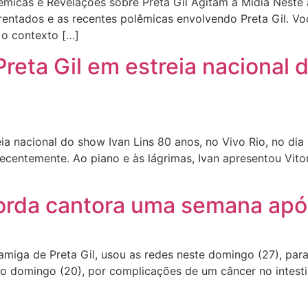
micas e Revelações sobre Preta Gil Agitam a Mídia Neste a
frentados e as recentes polêmicas envolvendo Preta Gil. Vo
 o contexto […]
reta Gil em estreia nacional d
 nacional do show Ivan Lins 80 anos, no Vivo Rio, no dia
ecentemente. Ao piano e às lágrimas, Ivan apresentou Vitori
corda cantora uma semana apó
miga de Preta Gil, usou as redes neste domingo (27), pa
mo domingo (20), por complicações de um câncer no intesti