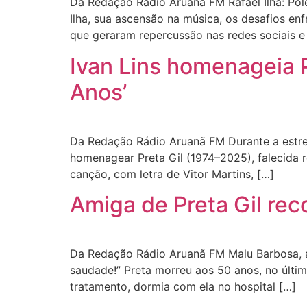
Da Redação Rádio Aruanã FM Rafael Ilha: Polê
Ilha, sua ascensão na música, os desafios en
que geraram repercussão nas redes sociais e
Ivan Lins homenageia P
Anos’
Da Redação Rádio Aruanã FM Durante a estreia
homenagear Preta Gil (1974–2025), falecida r
canção, com letra de Vitor Martins, […]
Amiga de Preta Gil re
Da Redação Rádio Aruanã FM Malu Barbosa, a
saudade!” Preta morreu aos 50 anos, no últi
tratamento, dormia com ela no hospital […]