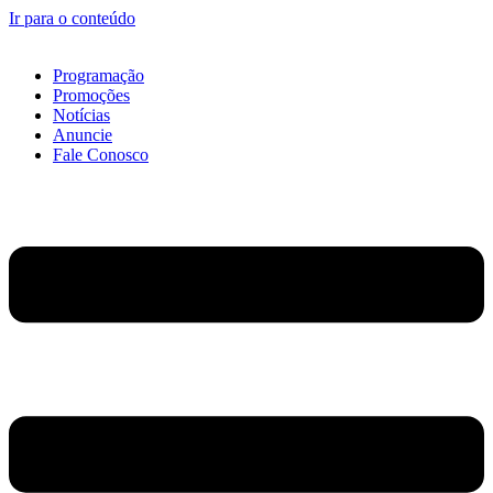
Ir para o conteúdo
Programação
Promoções
Notícias
Anuncie
Fale Conosco