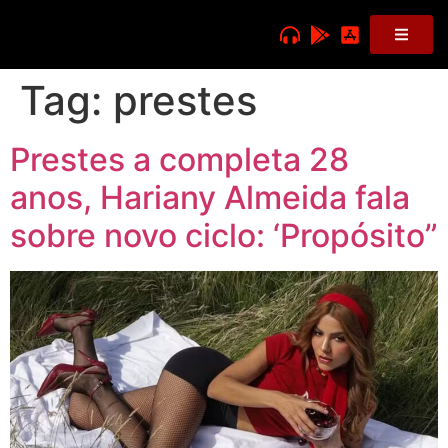
Tag:
prestes
Prestes a completa 28
anos, Hariany Almeida fala
sobre novo ciclo: ‘Propósito”