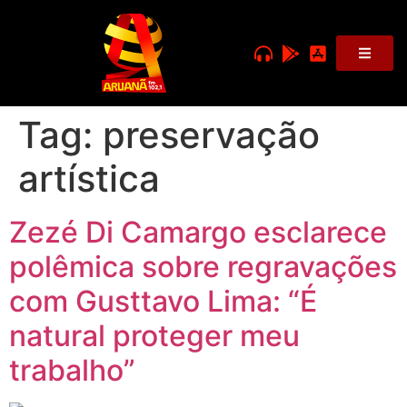
Tag:
preservação
artística
Zezé Di Camargo esclarece
polêmica sobre regravações
com Gusttavo Lima: “É
natural proteger meu
trabalho”