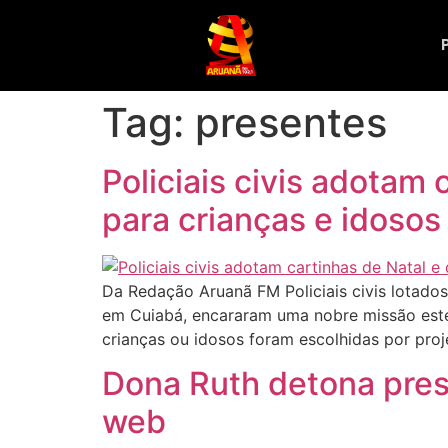
Tag:
presentes
Policiais civis adotam
para crianças e idosos
Da Redação Aruanã FM Policiais civis lotados 
em Cuiabá, encararam uma nobre missão este a
crianças ou idosos foram escolhidas por proje
Dona Ruth detona pres
web