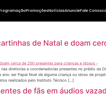
Programação
Promoções
Notícias
Anuncie
Fale Conosc
 cartinhas de Natal e doam ce
nas diretorias e coordenadorias presentes no prédio da Dir
no: ser Papai Noel de alguma criança ou idoso de projetos
tos realizados pelo Instituto Técnico […]
entes de fãs em áudios vazado