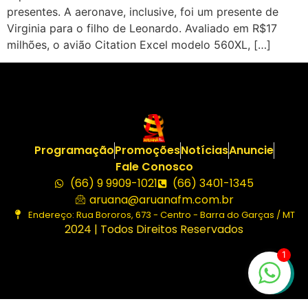
presentes. A aeronave, inclusive, foi um presente de
Virginia para o filho de Leonardo. Avaliado em R$17
milhões, o avião Citation Excel modelo 560XL, […]
Programação
Promoções
Notícias
Anuncie
Fale Conosco
(66) 9 9909-1021
(66) 3401-1345
aruana@aruanafm.com.br
Endereço: Rua Bororos, 673 - Centro - Barra do Garças / MT
2024 | Todos Direitos Reservados
1
zbet
starzbet güncel giriş
starzbet giriş
starzbet
starzbet gü