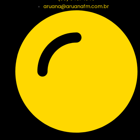
aruana@aruanafm.com.br