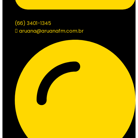
(66) 3401-1345
aruana@aruanafm.com.br