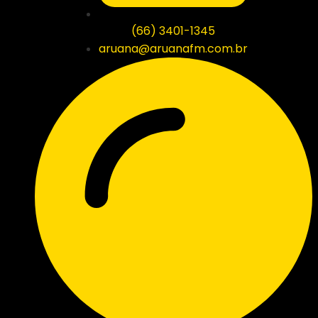
(66) 3401-1345
aruana@aruanafm.com.br