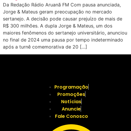
Da Redação Rádio Aruanã FM Com pausa anunciada,
Jorge & Mateus geram preocupação no mercado
sertanejo. A decisão pode causar prejuízo de mais de
R$ 300 milhões. A dupla Jorge & Mateus, um dos
maiores fenômenos do sertanejo universitário, anunciou
no final de 2024 uma pausa por tempo indeterminado
após a turnê comemorativa de 20 […]
Programação
Promoções
Notícias
Anuncie
Fale Conosco