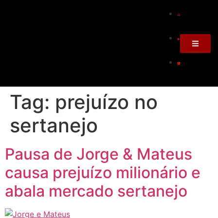
Tag:
prejuízo no
sertanejo
Pausa de Jorge & Mateus
causa prejuízo milionário e
abala mercado sertanejo