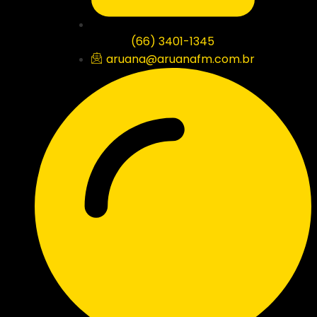
(66) 3401-1345
aruana@aruanafm.com.br