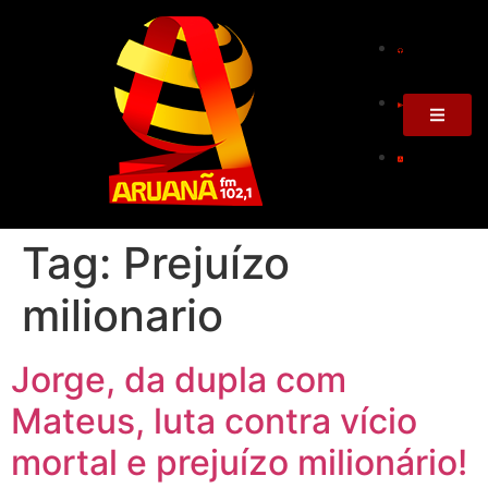
Tag:
Prejuízo
milionario
Jorge, da dupla com
Mateus, luta contra vício
mortal e prejuízo milionário!