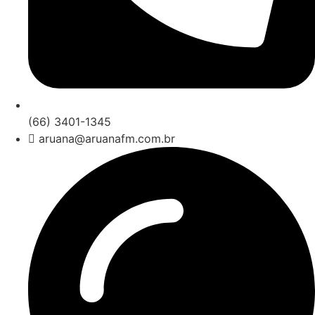
(66) 3401-1345
aruana@aruanafm.com.br