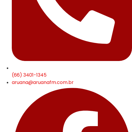
(66) 3401-1345
aruana@aruanafm.com.br