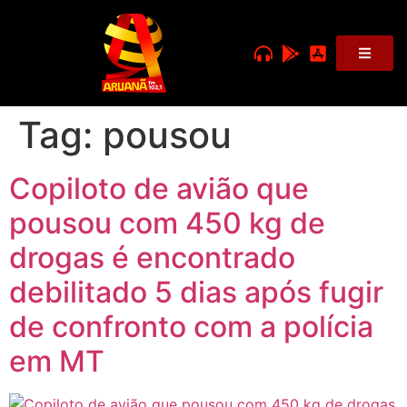
Tag:
pousou
Copiloto de avião que
pousou com 450 kg de
drogas é encontrado
debilitado 5 dias após fugir
de confronto com a polícia
em MT