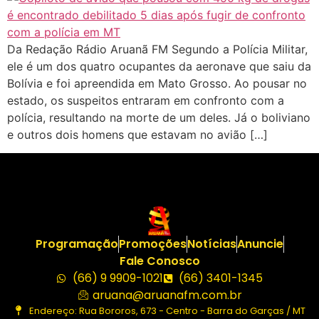
Da Redação Rádio Aruanã FM Segundo a Polícia Militar,
ele é um dos quatro ocupantes da aeronave que saiu da
Bolívia e foi apreendida em Mato Grosso. Ao pousar no
estado, os suspeitos entraram em confronto com a
polícia, resultando na morte de um deles. Já o boliviano
e outros dois homens que estavam no avião […]
Programação
Promoções
Notícias
Anuncie
Fale Conosco
(66) 9 9909-1021
(66) 3401-1345
aruana@aruanafm.com.br
Endereço: Rua Bororos, 673 - Centro - Barra do Garças / MT