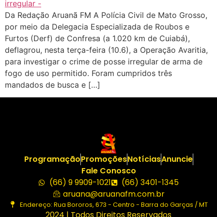
Da Redação Aruanã FM A Polícia Civil de Mato Grosso,
por meio da Delegacia Especializada de Roubos e
Furtos (Derf) de Confresa (a 1.020 km de Cuiabá),
deflagrou, nesta terça-feira (10.6), a Operação Avaritia,
para investigar o crime de posse irregular de arma de
fogo de uso permitido. Foram cumpridos três
mandados de busca e […]
Programação
Promoções
Notícias
Anuncie
Fale Conosco
(66) 9 9909-1021
(66) 3401-1345
aruana@aruanafm.com.br
Endereço: Rua Bororos, 673 - Centro - Barra do Garças / MT
2024 | Todos Direitos Reservados