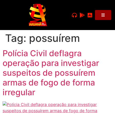
Tag:
possuírem
Polícia Civil deflagra
operação para investigar
suspeitos de possuírem
armas de fogo de forma
irregular