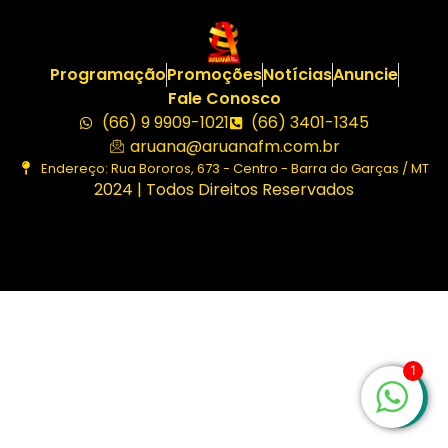
Programação
Promoções
Notícias
Anuncie
Fale Conosco
(66) 9 9909-1021
(66) 3401-1345
aruana@aruanafm.com.br
Endereço: Rua Bororos, 673 - Centro - Barra do Garças / MT
2024 | Todos Direitos Reservados
bet
starzbet güncel giriş
starzbet giriş
starzbet
starzbet gü
1