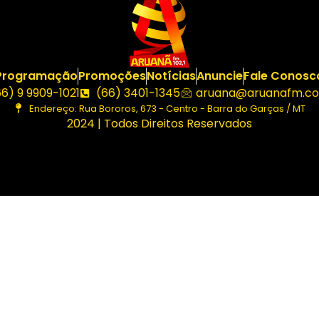
Programação
Promoções
Notícias
Anuncie
Fale Conosc
66) 9 9909-1021
(66) 3401-1345
aruana@aruanafm.co
Endereço: Rua Bororos, 673 - Centro - Barra do Garças / MT
2024 | Todos Direitos Reservados
giriş
ultrabet giriş
ultrabet
betasus güncel giriş
betasus giri