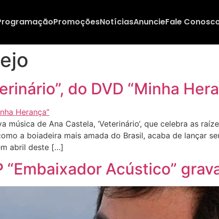
Programação
Promoções
Notícias
Anuncie
Fale Conosc
ejo
erinário”, do DVD “Minha Her
úsica de Ana Castela, ‘Veterinário‘, que celebra as raíze
como a boiadeira mais amada do Brasil, acaba de lançar seu
m abril deste […]
P “Embaixador Acústico” grav