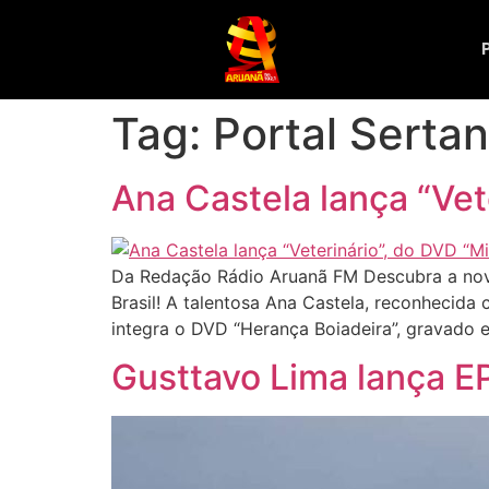
Tag:
Portal Sertan
Ana Castela lança “Vet
Da Redação Rádio Aruanã FM Descubra a nova m
Brasil! A talentosa Ana Castela, reconhecida 
integra o DVD “Herança Boiadeira”, gravado e
Gusttavo Lima lança E