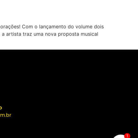
 corações! Com o lançamento do volume dois
, a artista traz uma nova proposta musical
o
m.br
1