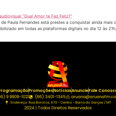
de Paula Fernandes está prestes a conquistar ainda mais
ibilizado em todas as plataformas digitais no dia 12 às 21h
Programação
Promoções
Notícias
Anuncie
Fale Conosc
66) 9 9909-1021
(66) 3401-1345
aruana@aruanafm.co
Endereço: Rua Bororos, 673 - Centro - Barra do Garças / MT
2024 | Todos Direitos Reservados