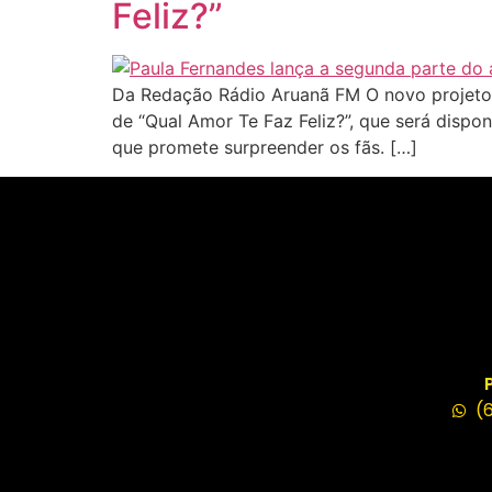
Feliz?”
Da Redação Rádio Aruanã FM O novo projeto 
de “Qual Amor Te Faz Feliz?”, que será dispon
que promete surpreender os fãs. […]
(