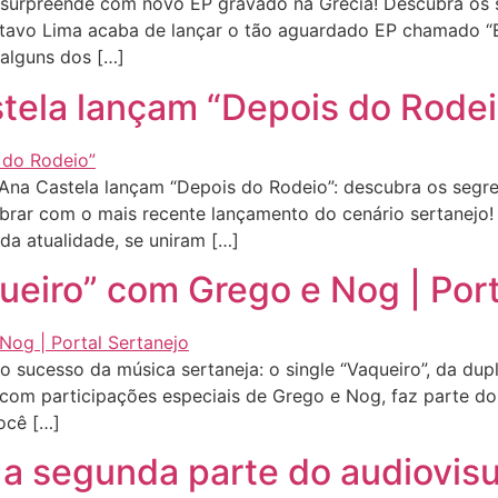
surpreende com novo EP gravado na Grécia! Descubra os s
ttavo Lima acaba de lançar o tão aguardado EP chamado “
alguns dos […]
stela lançam “Depois do Rodei
Ana Castela lançam “Depois do Rodeio”: descubra os segre
vibrar com o mais recente lançamento do cenário sertanejo!
da atualidade, se uniram […]
ueiro” com Grego e Nog | Port
ucesso da música sertaneja: o single “Vaqueiro”, da dupl
a com participações especiais de Grego e Nog, faz parte d
ocê […]
 a segunda parte do audiovisu