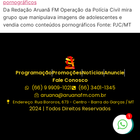
Da Redação Aruanã FM Operação da Polícia Civil mira
grupo que manipulava imagens de adolescentes e
vendia como conteúdos pornográficos Fonte: PJC/MT
Programação
Promoções
Notícias
Anuncie
Fale Conosco
(66) 9 9909-1021
(66) 3401-1345
aruana@aruanafm.com.br
Endereço: Rua Bororos, 673 - Centro - Barra do Garças / MT
2024 | Todos Direitos Reservados
1