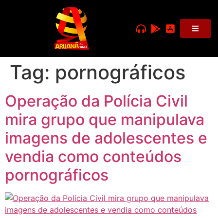
Tag:
pornográficos
Operação da Polícia Civil
mira grupo que manipulava
imagens de adolescentes e
vendia como conteúdos
pornográficos