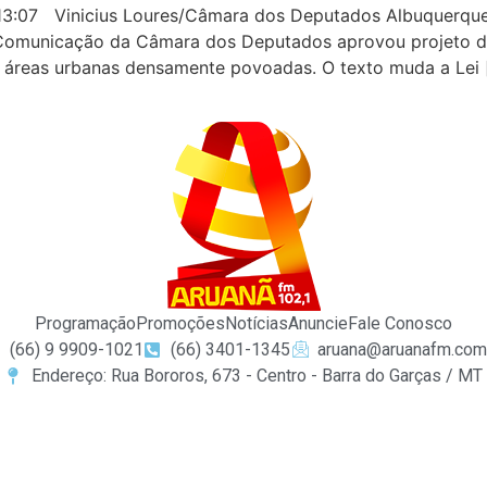
:07 Vinicius Loures/Câmara dos Deputados Albuquerque: 
Comunicação da Câmara dos Deputados aprovou projeto de
m áreas urbanas densamente povoadas. O texto muda a Lei 
Programação
Promoções
Notícias
Anuncie
Fale Conosco
(66) 9 9909-1021
(66) 3401-1345
aruana@aruanafm.com
Endereço: Rua Bororos, 673 - Centro - Barra do Garças / MT
arzbet giriş
starzbet
xslot güncel giriş
xslot giriş
xslot
xslot