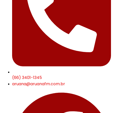
(66) 3401-1345
aruana@aruanafm.com.br