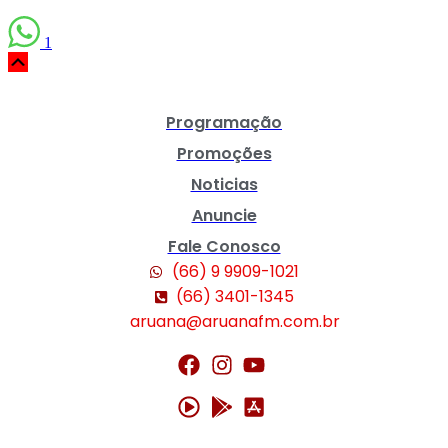
1
Scroll
Up
Programação
Promoções
Noticias
Anuncie
Fale Conosco
(66) 9 9909-1021
(66) 3401-1345
aruana@aruanafm.com.br
m
casibom güncel giriş
casibom giriş
casibom
casibom güncel giriş
casi