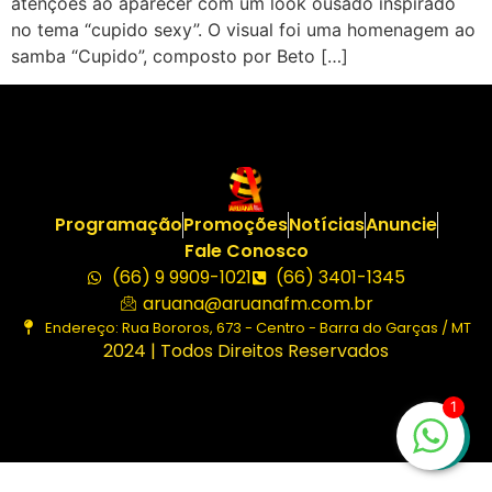
atenções ao aparecer com um look ousado inspirado
no tema “cupido sexy”. O visual foi uma homenagem ao
samba “Cupido”, composto por Beto […]
Programação
Promoções
Notícias
Anuncie
Fale Conosco
(66) 9 9909-1021
(66) 3401-1345
aruana@aruanafm.com.br
Endereço: Rua Bororos, 673 - Centro - Barra do Garças / MT
2024 | Todos Direitos Reservados
1
zbet
starzbet güncel giriş
starzbet giriş
starzbet
starzbet gü