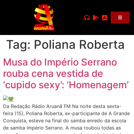
Tag:
Poliana Roberta
Musa do Império Serrano
rouba cena vestida de
‘cupido sexy’: ‘Homenagem’
Da Redação Rádio Aruanã FM Na noite desta sexta-
feira (15), Poliana Roberta, ex-participante de A Grande
Conquista, esteve na final do samba enredo da escola
de samba Império Serrano. A musa roubou todas as