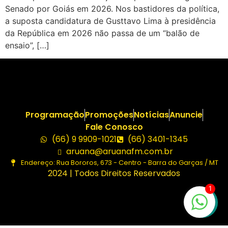
Senado por Goiás em 2026. Nos bastidores da política,
a suposta candidatura de Gusttavo Lima à presidência
da República em 2026 não passa de um “balão de
ensaio”, […]
Programação
Promoções
Notícias
Anuncie
Fale Conosco
(66) 9 9909-1021
(66) 3401-1345
aruana@aruanafm.com.br
Endereço: Rua Bororos, 673 - Centro - Barra do Garças / MT
2024 | Todos Direitos Reservados
1