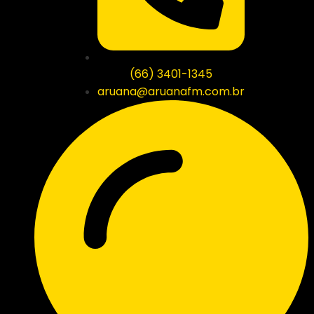
(66) 3401-1345
aruana@aruanafm.com.br