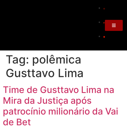
Tag:
polêmica
Gusttavo Lima
Time de Gusttavo Lima na
Mira da Justiça após
patrocínio milionário da Vai
de Bet