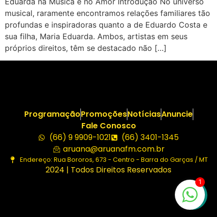
Eduarda na Música e no Amor Introdução No universo
musical, raramente encontramos relações familiares tão
profundas e inspiradoras quanto a de Eduardo Costa e
sua filha, Maria Eduarda. Ambos, artistas em seus
próprios direitos, têm se destacado não […]
Programação
Promoções
Notícias
Anuncie
Fale Conosco
(66) 9 9909-1021
(66) 3401-1345
aruana@aruanafm.com.br
Endereço: Rua Bororos, 673 - Centro - Barra do Garças / MT
2024 | Todos Direitos Reservados
1