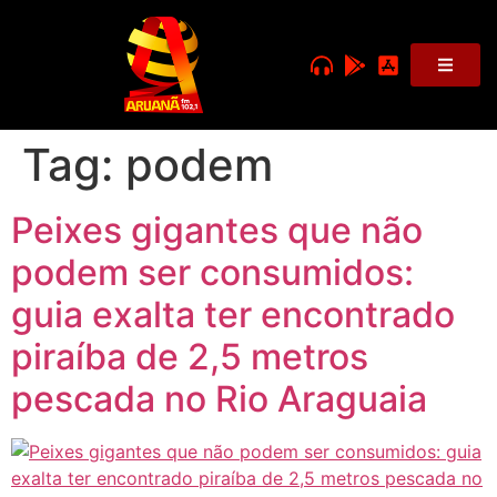
Tag:
podem
Peixes gigantes que não
podem ser consumidos:
guia exalta ter encontrado
piraíba de 2,5 metros
pescada no Rio Araguaia