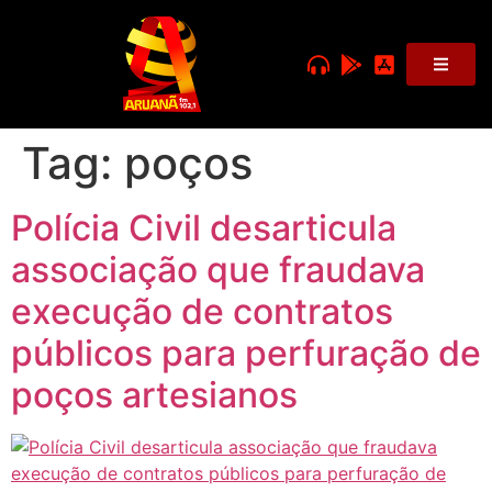
Tag:
poços
Polícia Civil desarticula
associação que fraudava
execução de contratos
públicos para perfuração de
poços artesianos