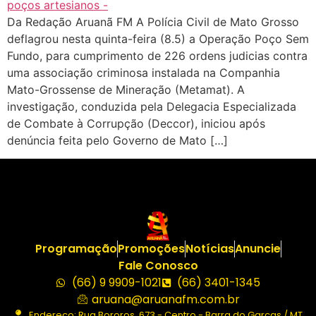
Da Redação Aruanã FM A Polícia Civil de Mato Grosso
deflagrou nesta quinta-feira (8.5) a Operação Poço Sem
Fundo, para cumprimento de 226 ordens judicias contra
uma associação criminosa instalada na Companhia
Mato-Grossense de Mineração (Metamat). A
investigação, conduzida pela Delegacia Especializada
de Combate à Corrupção (Deccor), iniciou após
denúncia feita pelo Governo de Mato […]
Programação
Promoções
Notícias
Anuncie
Fale Conosco
(66) 9 9909-1021
(66) 3401-1345
aruana@aruanafm.com.br
Endereço: Rua Bororos, 673 - Centro - Barra do Garças / MT