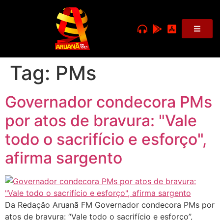
Tag:
PMs
Governador condecora PMs
por atos de bravura: "Vale
todo o sacrifício e esforço",
afirma sargento
Da Redação Aruanã FM Governador condecora PMs por
atos de bravura: “Vale todo o sacrifício e esforço”,