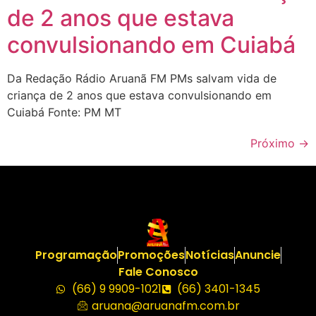
de 2 anos que estava
convulsionando em Cuiabá
Da Redação Rádio Aruanã FM PMs salvam vida de
criança de 2 anos que estava convulsionando em
Cuiabá Fonte: PM MT
Próximo
→
Programação
Promoções
Notícias
Anuncie
Fale Conosco
(66) 9 9909-1021
(66) 3401-1345
aruana@aruanafm.com.br