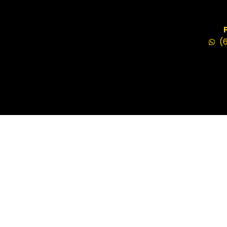
(
t
ultrabet güncel giriş
ultrabet giriş
ultrabet
ultrabet güncel 