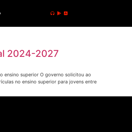
o
ual 2024-2027
 ensino superior O governo solicitou ao
culas no ensino superior para jovens entre