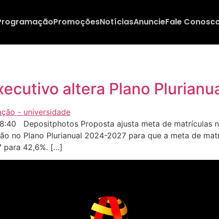
Programação
Promoções
Notícias
Anuncie
Fale Conosc
xecutivo altera Plano Plurian
:40 Depositphotos Proposta ajusta meta de matrículas no
o no Plano Plurianual 2024-2027 para que a meta de matrí
 para 42,6%. […]