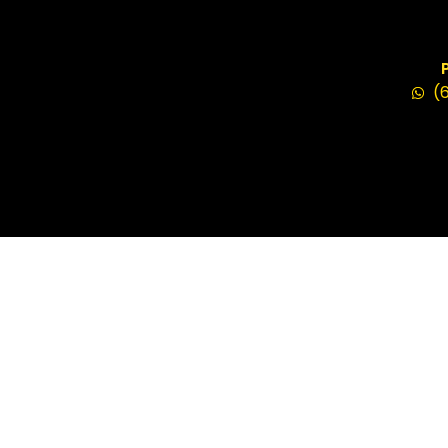
(
t
ultrabet güncel giriş
ultrabet giriş
ultrabet
ultrabet güncel 