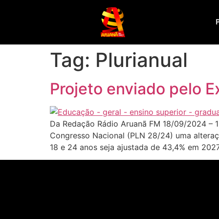
Tag:
Plurianual
Projeto enviado pelo E
Da Redação Rádio Aruanã FM 18/09/2024 – 18
Congresso Nacional (PLN 28/24) uma alteraçã
18 e 24 anos seja ajustada de 43,4% em 2027