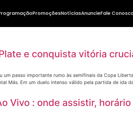
Programação
Promoções
Notícias
Anuncie
Fale Conosc
Plate e conquista vitória cru
um passo importante rumo às semifinais da Copa Libertad
tal Más. Em um duelo intenso válido pela partida de ida d
 Ao Vivo : onde assistir, horár