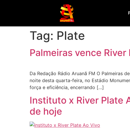
Tag:
Plate
Palmeiras vence River 
Da Redação Rádio Aruanã FM O Palmeiras deu 
noite desta quarta-feira, no Estádio Monumen
força e eficiência, encerrando […]
Instituto x River Plate
de hoje