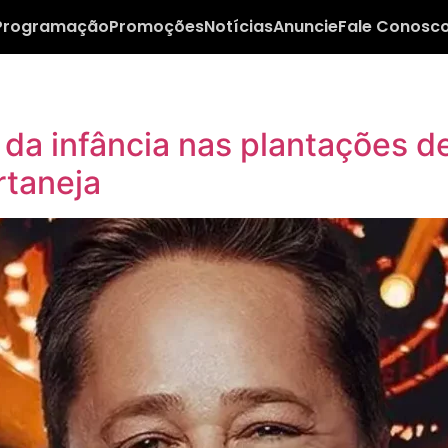
Programação
Promoções
Notícias
Anuncie
Fale Conosc
 da infância nas plantações d
rtaneja