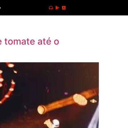
o
e tomate até o