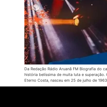
Da Redação Rádio Aruanã FM Biografia do ca
história belíssima de muita luta e superação
Eterno Costa, nasceu em 25 de julho de 1963