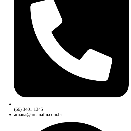
(66) 3401-1345
aruana@aruanafm.com.br