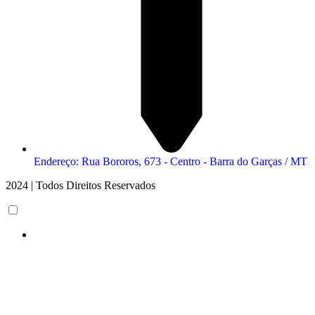
Endereço: Rua Bororos, 673 - Centro - Barra do Garças / MT
2024 | Todos Direitos Reservados
et giriş
Scroll
ultrabet
ultrabet güncel giriş
ultrabet giriş
ultrabet
betasus güncel 
Up