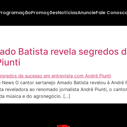
Programação
Promoções
Notícias
Anuncie
Fale Conosc
ado Batista revela segredos 
iunti
News O cantor sertanejo Amado Batista revelou à André P
a reveladora ao renomado jornalista André Piunti, o canto
da música e do agronegócio. […]