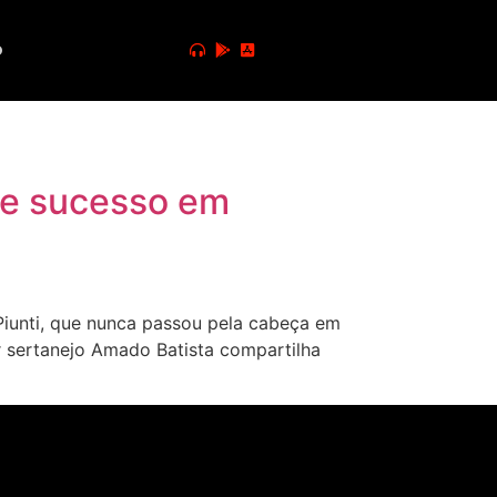
o
de sucesso em
iunti, que nunca passou pela cabeça em
r sertanejo Amado Batista compartilha