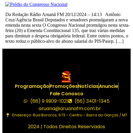
Da Redação Rádio Aruanã FM 20/12/2024 – 14:13 Antônio
Cruz/Agência Brasil Deputados e senadores promulgaram a nova
emenda nesta sexta O Congresso Nacional promulgou nesta sexta-
feira (20) a Emenda Constitucional 135, que traz várias medidas
para diminuir a despesa obrigatória federal. Entre outros pontos, o
texto reduz o público-alvo do abono salarial do PIS/Pasep. […]
Programação
Promoções
Notícias
Anuncie
Fale Conosco
(66) 9 9909-1021
(66) 3401-1345
aruana@aruanafm.com.br
Endereço: Rua Bororos, 673 - Centro - Barra do Garças / MT
2024 | Todos Direitos Reservados