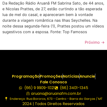
Da Redação Rádio Aruanã FM Sabrina Sato, de 44 anos,
e Nicolas Prattes, de 27, estão curtindo a tão esperada
lua de mel do casal, e apareceram bem à vontade
durante a viagem romântica nas Ilhas Seychelles. Na
noite dessa segunda-feira (1), Prattes postou um vídeos
sugestivos com a esposa. Fonte: Top Famosos
Próximo
→
Programação
Promoções
Notícias
Anuncie
Fale Conosco
(66) 9 9909-1021
(66) 3401-1345
aruana@aruanafm.com.br
Endereço: Rua Bororos, 673 - Centro - Barra do Garças / MT
2024 | Todos Direitos Reservados