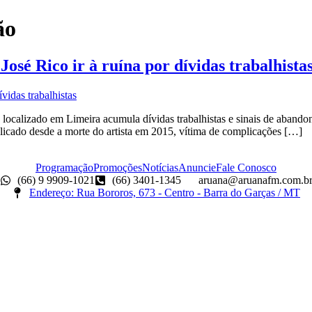
ão
osé Rico ir à ruína por dívidas trabalhista
ocalizado em Limeira acumula dívidas trabalhistas e sinais de abandon
elicado desde a morte do artista em 2015, vítima de complicações […]
Programação
Promoções
Notícias
Anuncie
Fale Conosco
(66) 9 9909-1021
(66) 3401-1345
aruana@aruanafm.com.b
Endereço: Rua Bororos, 673 - Centro - Barra do Garças / MT