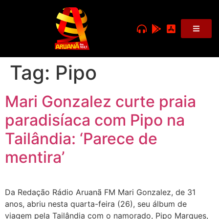
Tag:
Pipo
Mari Gonzalez curte praia
paradisíaca com Pipo na
Tailândia: ‘Parece de
mentira’
Da Redação Rádio Aruanã FM Mari Gonzalez, de 31
anos, abriu nesta quarta-feira (26), seu álbum de
viagem pela Tailândia com o namorado, Pipo Marques,