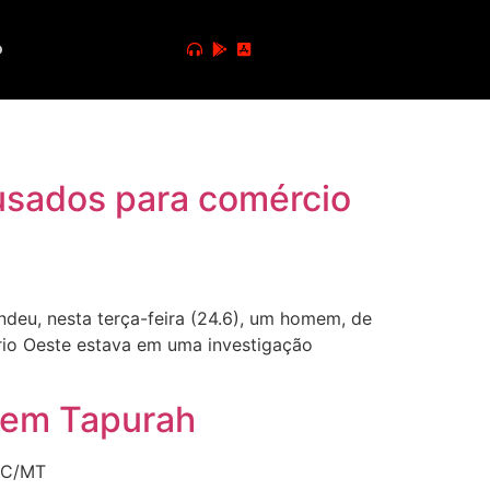
o
 usados para comércio
ndeu, nesta terça-feira (24.6), um homem, de
ário Oeste estava em uma investigação
a em Tapurah
PJC/MT