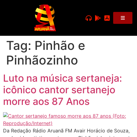
Tag:
Pinhão e
Pinhãozinho
Luto na música sertaneja:
icônico cantor sertanejo
morre aos 87 Anos
Da Redação Rádio Aruanã FM Avair Horácio de Souza,