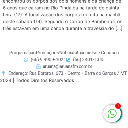
encontrou os corpos dos dois homens e da criança de
6 anos que caíram no Rio Pindaíba na tarde de quinta-
feira (17). A localização dos corpos foi feita na manhã
deste sábado (19). Segundo o Corpo de Bombeiros, os
três estavam em uma canoa durante a travessia do […]
Programação
Promoções
Notícias
Anuncie
Fale Conosco
(66) 9 9909-1021
(66) 3401-1345
aruana@aruanafm.com.br
Endereço: Rua Bororos, 673 - Centro - Barra do Garças / MT
2024 | Todos Direitos Reservados
zbet
starzbet güncel giriş
starzbet giriş
starzbet
starzbet gü
1