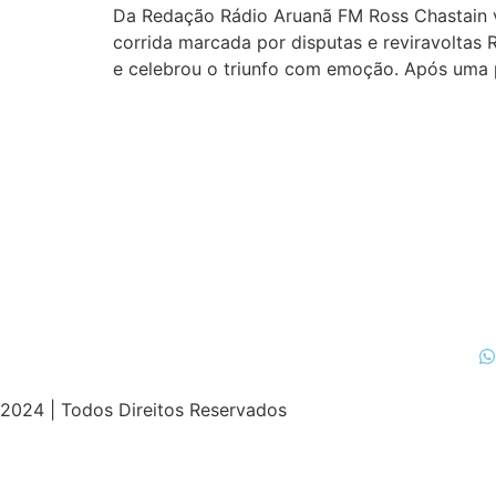
Da Redação Rádio Aruanã FM Ross Chastain ve
corrida marcada por disputas e reviravoltas 
e celebrou o triunfo com emoção. Após uma
2024 | Todos Direitos Reservados
t
ultrabet güncel giriş
ultrabet giriş
ultrabet
ultrabet güncel 