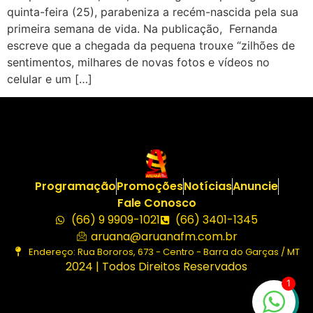
quinta-feira (25), parabeniza a recém-nascida pela sua
primeira semana de vida. Na publicação, Fernanda
escreve que a chegada da pequena trouxe “zilhões de
sentimentos, milhares de novas fotos e vídeos no
celular e um […]
Programação
Promoções
Notícias
Anuncie
Fale Conosco
(66) 9 9909-1021
(66) 3401-1345
aruana@aruanafm.com.br
Endereço: Rua Bororos, 673 - Centro - Barra do Garças / MT
2024 | Todos Direitos Reservados
1