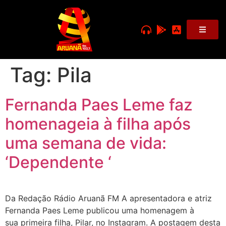
Tag:
Pila
Fernanda Paes Leme faz
homenageia à filha após
uma semana de vida:
‘Dependente ‘
Da Redação Rádio Aruanã FM A apresentadora e atriz
Fernanda Paes Leme publicou uma homenagem à
sua primeira filha, Pilar, no Instagram. A postagem desta